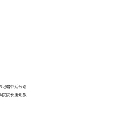
书记骆郁廷分别
学院院长唐炬教