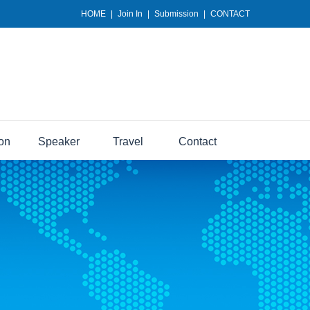
HOME
|
Join In
|
Submission
|
CONTACT
ion
Speaker
Travel
Contact