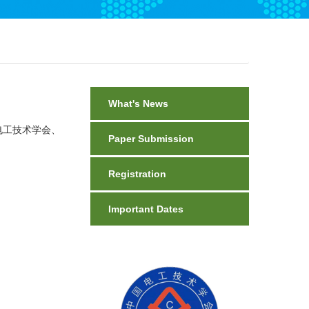
What's News
省电工技术学会、
Paper Submission
Registration
Important Dates