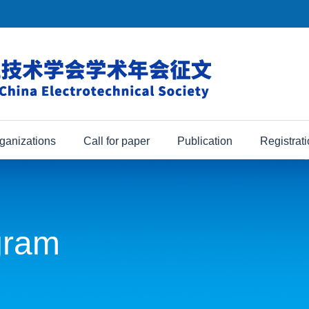
ganizations
Call for paper
Publication
Registrat
gram
关闭